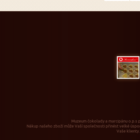
Muzeum čokolady a marcipánu o.p.s pr
Nákup našeho zboží může Vaší společnosti přinést velké úspor
Vaše klienty