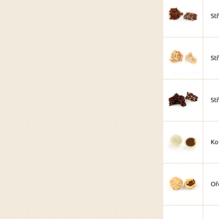
St
St
St
Ko
Oř