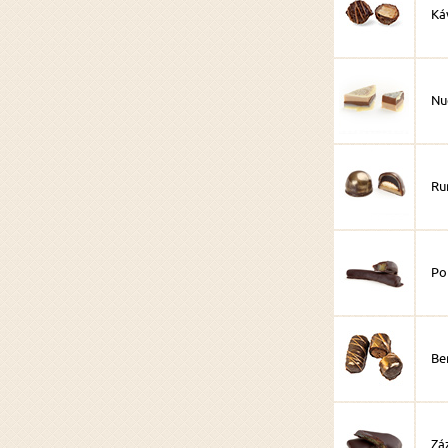
Ká
Nu
Ru
Po
Be
Zá