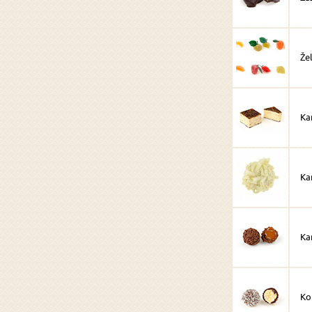
Že
Ka
Ka
Ka
Ko