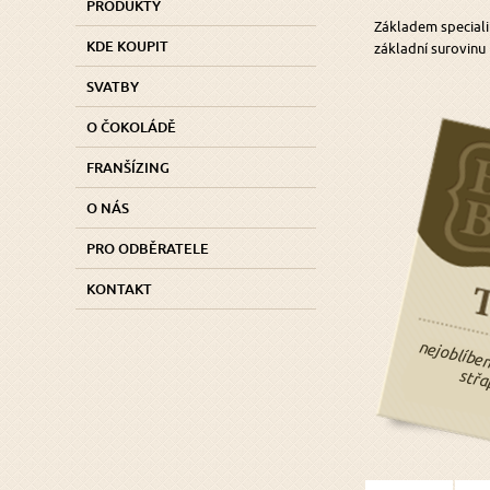
PRODUKTY
Základem speciali
KDE KOUPIT
základní surovinu
SVATBY
O ČOKOLÁDĚ
FRANŠÍZING
O NÁS
PRO ODBĚRATELE
KONTAKT
nejoblíb
avý st