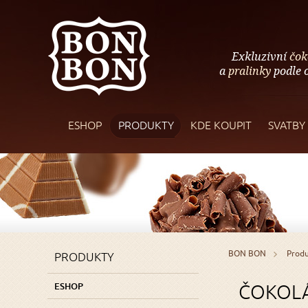
BON
Exkluzivní
čok
BON
a
pralinky
podle o
ESHOP
PRODUKTY
KDE KOUPIT
SVATBY
BON BON
Prod
PRODUKTY
ESHOP
ČOKOLÁ