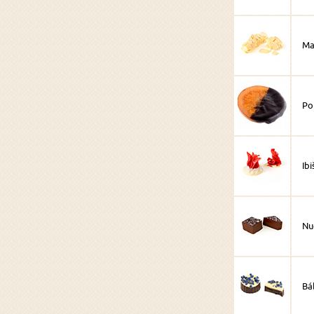
Ma
Po
Ib
Nu
Bá